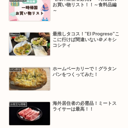
お買い物リスト！！～食料品編
～
最推しタコス！”El Progreso”こ
Mexico
こに行けば間違いない＠メキシ
コシティ
ホームベーカリーで！グラタン
パン作り
パンをつくってみた！
海外居住者の必需品！ミートス
お役立ち情報
ライサーは最高！！