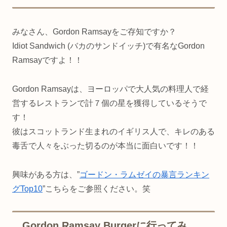
みなさん、Gordon Ramsayをご存知ですか？
Idiot Sandwich (バカのサンドイッチ)で有名なGordon
Ramsayですよ！！
Gordon Ramsayは、ヨーロッパで大人気の料理人で経
営するレストランで計７個の星を獲得しているそうで
す！
彼はスコットランド生まれのイギリス人で、キレのある
毒舌で人々をぶった切るのが本当に面白いです！！
興味がある方は、”
ゴードン・ラムゼイの暴言ランキン
グTop10
”こちらをご参照ください。笑
Gordon Ramsay Burgerに行ってみ