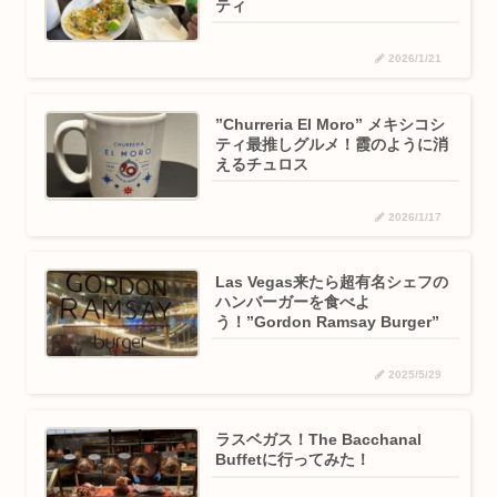
ティ
2026/1/21
”Churreria El Moro” メキシコシ
ティ最推しグルメ！霞のように消
えるチュロス
2026/1/17
Las Vegas来たら超有名シェフの
ハンバーガーを食べよ
う！”Gordon Ramsay Burger”
2025/5/29
ラスベガス！The Bacchanal
Buffetに行ってみた！