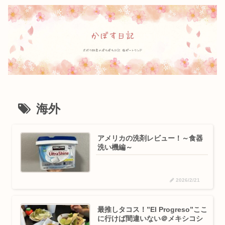
海外
アメリカの洗剤レビュー！～食器
洗い機編～
2026/2/21
最推しタコス！”El Progreso”ここ
に行けば間違いない＠メキシコシ