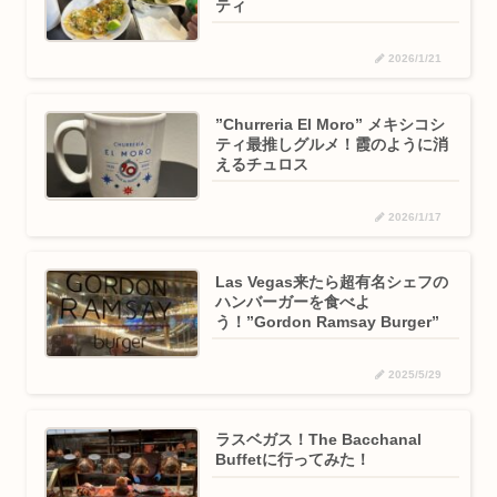
ティ
2026/1/21
”Churreria El Moro” メキシコシ
ティ最推しグルメ！霞のように消
えるチュロス
2026/1/17
Las Vegas来たら超有名シェフの
ハンバーガーを食べよ
う！”Gordon Ramsay Burger”
2025/5/29
ラスベガス！The Bacchanal
Buffetに行ってみた！